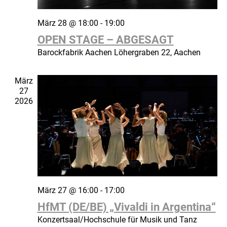
März 28 @ 18:00
-
19:00
OPEN STAGE – ABGESAGT
Barockfabrik Aachen
Löhergraben 22, Aachen
März
27
2026
März 27 @ 16:00
-
17:00
HfMT (DE/BE) „Vivaldi in Argentina“
Konzertsaal/Hochschule für Musik und Tanz