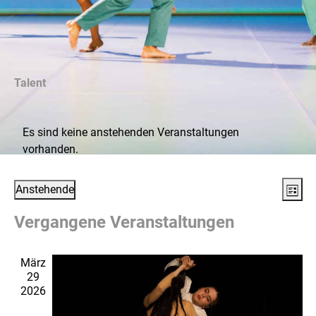
Talent
Es sind keine anstehenden Veranstaltungen
vorhanden.
Ansi
Ver
Anstehende
Liste
Ans
Navi
Datum
Vergangene Veranstaltungen
Nav
wählen.
März
29
2026