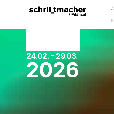
A
P
24.02. – 29.03.
2026