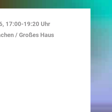
6
,
17:00
-
19:20
Uhr
achen / Großes Haus