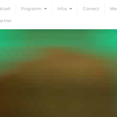
ktuell
Programm
Infos
Connect
Me
artner