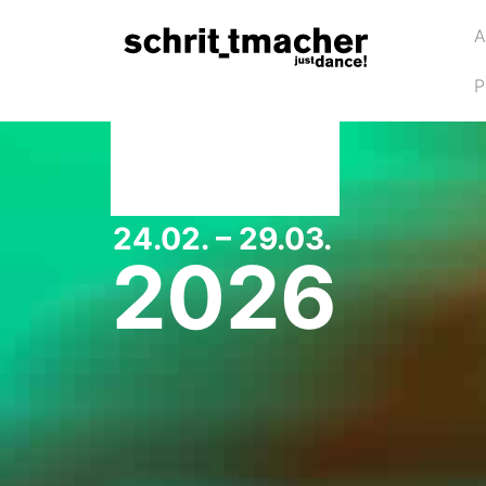
A
P
24.02. – 29.03.
2026