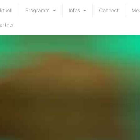
ktuell
Programm
Infos
Connect
Me
artner