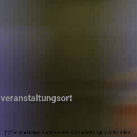
veranstaltungsort
Es sind keine anstehenden Veranstaltungen vorhanden.
Hinweis