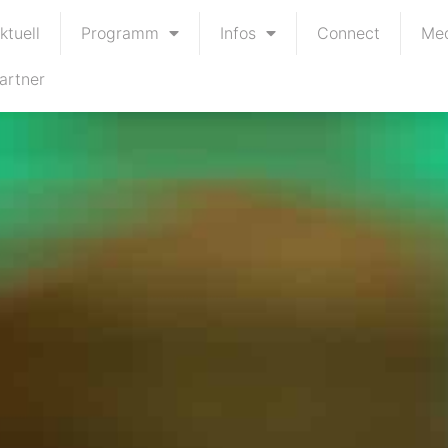
ktuell
Programm
Infos
Connect
Me
artner