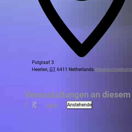
Putgraaf 3
Heerlen
,
GT
6411
Netherlands
Wegbeschreibung
Veranstaltungen an diesem 
Heute
Anstehende
Datum
wählen.