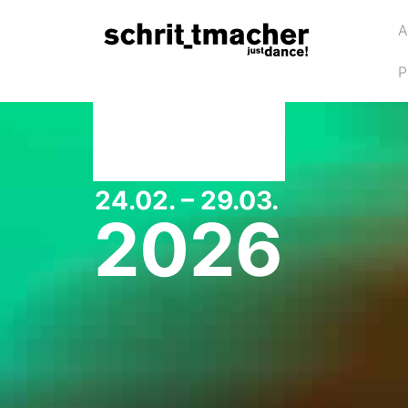
A
P
24.02. – 29.03.
2026