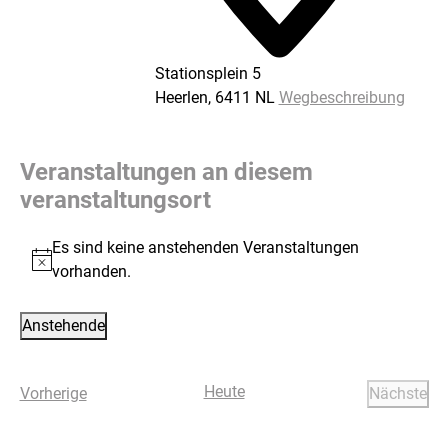
Stationsplein 5
Heerlen
,
6411 NL
Wegbeschreibung
Veranstaltungen an diesem
veranstaltungsort
Es sind keine anstehenden Veranstaltungen
Hinweis
vorhanden.
Anstehende
Datum
wählen.
Heute
Veranstaltungen
Vorherige
Nächste
Verans