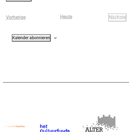
Datum
wählen.
Heute
Veranstaltungen
Vorherige
Nächste
Verans
Kalender abonnieren