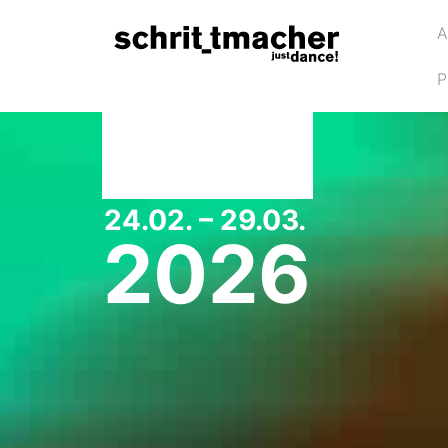
A
P
24.02. – 29.03.
2026