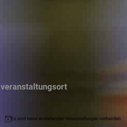
veranstaltungsort
Es sind keine anstehenden Veranstaltungen vorhanden.
Hinweis