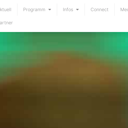
ktuell
Programm
Infos
Connect
Me
artner