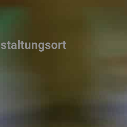
staltungsort
dresse