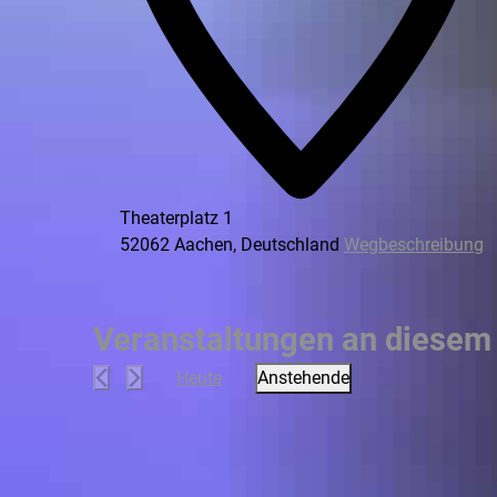
Theaterplatz 1
52062 Aachen
,
Deutschland
Wegbeschreibung
Veranstaltungen an diesem 
Heute
Anstehende
Datum
wählen.