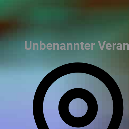
Unbenannter Veran
A